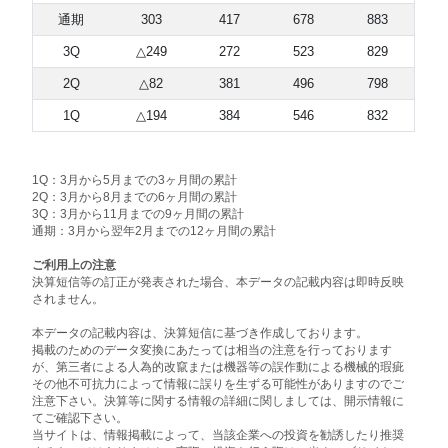
通期
303
417
678
883
3Q
△249
272
523
829
2Q
△82
381
496
798
1Q
△194
384
546
832
1Q：3月から5月までの3ヶ月間の累計
2Q：3月から8月までの6ヶ月間の累計
3Q：3月から11月までの9ヶ月間の累計
通期：3月から翌年2月までの12ヶ月間の累計
ご利用上の注意
決算短信等の訂正が発表された場合、本データの記載内容は即時反映
されません。
本データの記載内容は、決算短信に基づき作成しております。
掲載のためのデータ変換にあたっては相当の注意を行っております
が、第三者による人為的改竄または機器等の誤作動による機械的瑕疵
その他不可抗力によって情報に誤りを生ずる可能性がありますのでご
注意下さい。決算等に関する情報の詳細に関しましては、開示情報に
てご確認下さい。
当サイトは、情報掲載によって、当該企業への投資を勧誘したり推奨