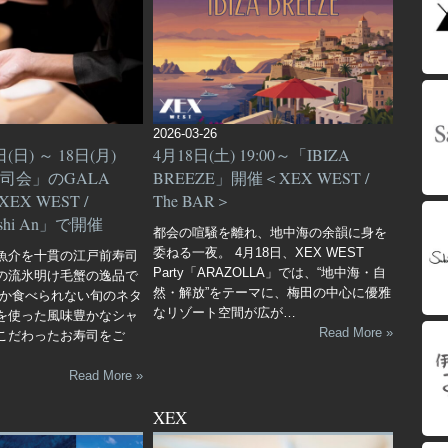
2026-03-26
(日) ～ 18日(月)
4月18日(土) 19:00～「IBIZA
司会」のGALA
BREEZE」開催＜XEX WEST /
XEX WEST /
The BAR＞
 sushi An」で開催
都会の喧騒を離れ、地中海の余韻に身を
委ねる一夜。 4月18日、XEX WEST
魚介を十貫の江戸前寿司
Party「ARAZOLLA」では、“地中海・自
の流氷明け毛蟹の逸品で
然・解放”をテーマに、梅田の中心に優雅
しか食べられない旬のネタ
なリゾート空間が広が…
を使った風味豊かなシャ
Read More »
こだわったお寿司をご
Read More »
XEX