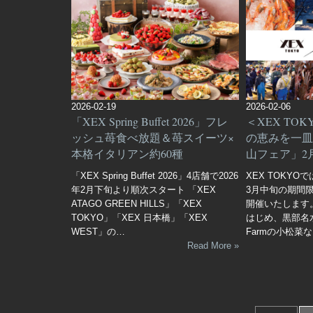
2026-02-19
2026-02-06
「XEX Spring Buffet 2026」フレ
＜XEX TO
ッシュ苺食べ放題＆苺スイーツ×
の恵みを一皿
本格イタリアン約60種
山フェア」2月
「XEX Spring Buffet 2026」4店舗で2026
XEX TOKYOで
年2月下旬より順次スタート 「XEX
3月中旬の期間
ATAGO GREEN HILLS」「XEX
開催いたします
TOKYO」「XEX 日本橋」「XEX
はじめ、黒部名
WEST」の…
Farmの小松菜
Read More »