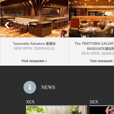
Prev
Tavernetta Salvatore 新横浜
The TRATTORIA SALVA
NEW OPEN: 2026年6月1日
BASEGATE横浜
NEW OPEN: 2026年
Visit restaurant »
Visit restaurant 
NEWS
XEX
XEX