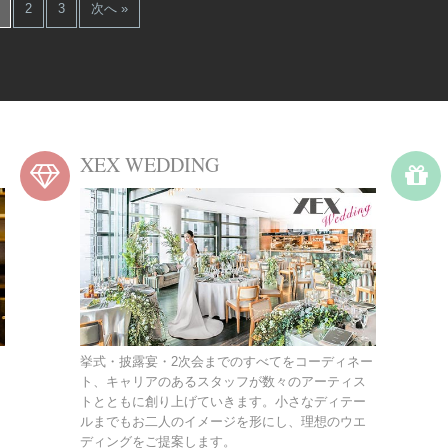
2
3
次へ »
XEX WEDDING
挙式・披露宴・2次会までのすべてをコーディネー
ト、キャリアのあるスタッフが数々のアーティス
トとともに創り上げていきます。小さなディテー
ルまでもお二人のイメージを形にし、理想のウエ
ディングをご提案します。