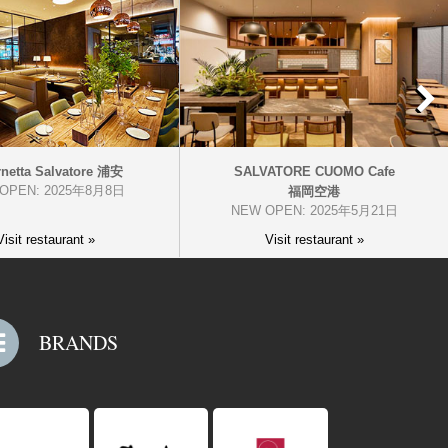
N
rnetta Salvatore 浦安
SALVATORE CUOMO Cafe
OPEN: 2025年8月8日
福岡空港
NEW OPEN: 2025年5月21日
Visit restaurant »
Visit restaurant »
BRANDS