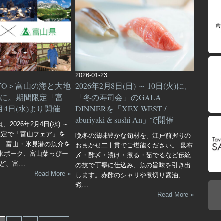
2026-01-23
KYO＞富山の海と大地
2026年2月8日(日) ～ 10日(火)に、
に。期間限定「富
「冬の寿司会」のGALA
4日(水)より開催
DINNERを
「XEX WEST /
aburiyaki & sushi An」で開催
は、2026年2月4日(水) ～
限定で「富山フェア」を
晩冬の滋味豊かな旬材を、江戸前握りの
。 富山・氷見港の魚介を
おまかせ二十貫でご堪能ください。 昆布
水ポーク、富山葉っぴー
〆・酢〆・漬け・煮る・茹でるなど伝統
など、富…
の技で丁寧に仕込み、魚の旨味を引き出
Read More »
します。赤酢のシャリや煮切り醤油、
煮…
Read More »