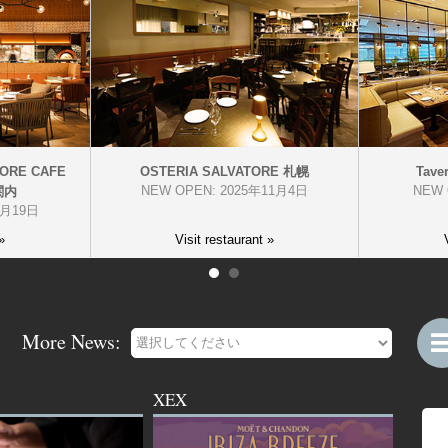
TORE CAFE
OSTERIA SALVATORE 札幌
Tave
NEW OPEN: 2025年11月4日
NEW 
関内
3月19日
»
Visit restaurant »
More News:
XEX