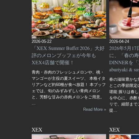
2026-05-22
2026-04-24
「XEX Summer Buffet 2026」大好
2026年5月17日
評のメロンブッフェが今年も
に、「春の寿
XEX4店舗で開催！
DINNERを
「
aburiyaki &
青肉・赤肉のフレッシュメロンや、桃・
マンゴーが主役の夏スイーツ、 本格イタ
春の滋味豊かな
リアンなど約60種が食べ放題！ 本ブッフ
とこの季節限定
ェでは、旬のみずみずしい青肉メロン
堪能 握りは春
と、芳醇な甘みの赤肉メロンをご用意。
を中心に、赤酢
…
リで、細部まで
Read More »
提…
XEX
XEX