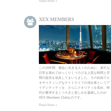
Read More »
XEX MEMBERS
この18年間、都会に生きる人々のために、多忙な
日常を逃れてゆっくりくつろげる上質な時間と空
間の提供を追及してまいりました。その自由でエ
キサイティングなナイトライフの演出者というア
イデンティティを、さらにクオリティを高め、時
代が要求するくつろぎと楽しみを凝縮したのが
XEX Members Clubなのです。
Read More »