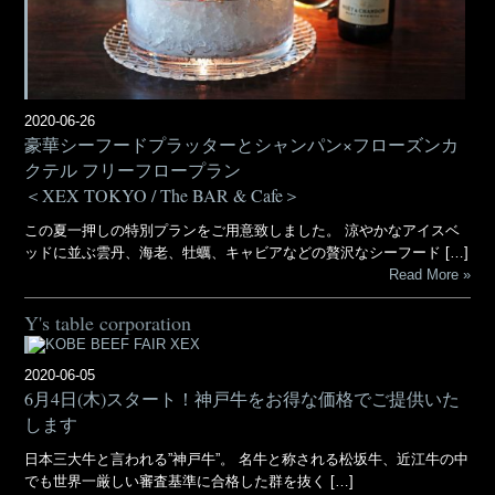
2020-06-26
豪華シーフードプラッターとシャンパン×フローズンカ
クテル フリーフロープラン
＜XEX TOKYO / The BAR & Cafe＞
この夏一押しの特別プランをご用意致しました。 涼やかなアイスベ
ッドに並ぶ雲丹、海老、牡蠣、キャビアなどの贅沢なシーフード […]
Read More
Y's table corporation
2020-06-05
6月4日(木)スタート！神戸牛をお得な価格でご提供いた
します
日本三大牛と言われる”神戸牛”。 名牛と称される松坂牛、近江牛の中
でも世界一厳しい審査基準に合格した群を抜く […]