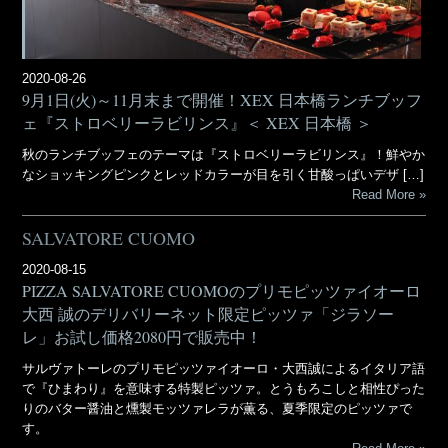
2020-08-26
9月1日(火)～11月末まで開催！XEX 日本橋ランチブッフ
ェ『ストロベリーラビリンス』＜ XEX 日本橋 ＞
秋のランチブッフェのテーマは『ストロベリーラビリンス』！鮮やか
なショッキングピンクとレッドカラーが目を引く甘酸っぱいデザ […]
Read More
SALVATORE CUOMO
2020-08-15
PIZZA SALVATORE CUOMOのプリモピッツァイオーロ
大西 誠のデリバリーネット限定ピッツァ「ジラソー
レ」お試し価格2080円で販売中！
サルヴァトーレのプリモピッツァイオーロ・大西誠によるイタリア語
で『ひまわり』を意味する特製ピッツァ。とうもろこしと相性ぴった
りのバター醤油と燻製モッツァレラが薫る、夏季限定のピッツァで
す。