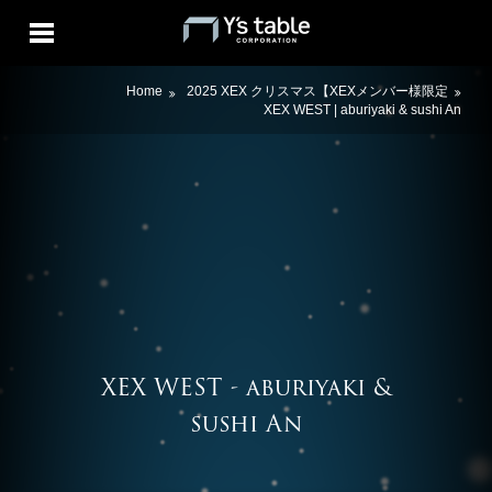
Home
2025 XEX クリスマス【XEXメンバー様限定
XEX WEST | aburiyaki & sushi An
XEX WEST - aburiyaki &
sushi An