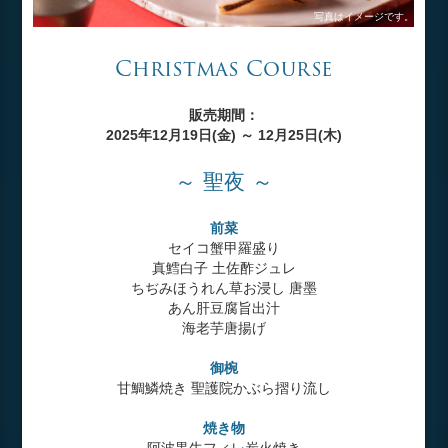
写真はイメージです。
Christmas Course
販売期間：
2025年12月19日(金) ～ 12月25日(木)
～ 聖夜 ～
前菜
セイコ蟹甲羅盛り
真鱈白子 土佐酢ジュレ
ちぢみほうれん草お浸し 唐墨
あん肝豆腐旨出汁
海老芋唐揚げ
御椀
甘鯛鱗焼き 聖護院かぶら摺り流し
焼き物
阿波黒牛フィレ炭火焼き