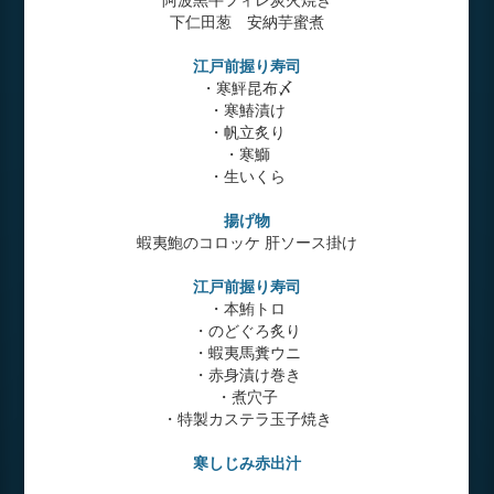
下仁田葱 安納芋蜜煮
江戸前握り寿司
・寒鮃昆布〆
・寒鰆漬け
・帆立炙り
・寒鰤
・生いくら
揚げ物
蝦夷鮑のコロッケ 肝ソース掛け
江戸前握り寿司
・本鮪トロ
・のどぐろ炙り
・蝦夷馬糞ウニ
・赤身漬け巻き
・煮穴子
・特製カステラ玉子焼き
寒しじみ赤出汁