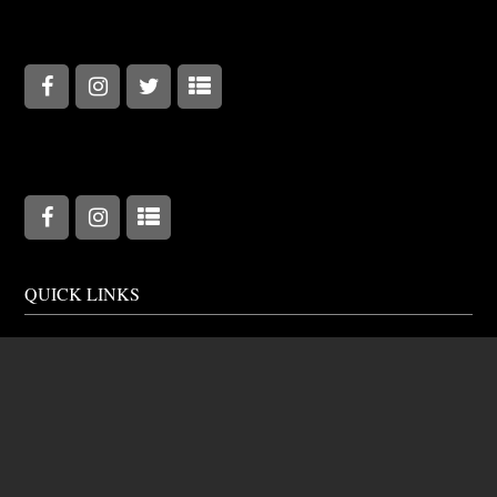
QUICK LINKS
Home
Recruit
News
Wedding
Store locator
Private Party
Corporate
Gift tickets
IR
XEX Members