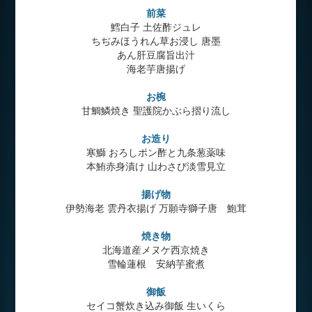
前菜
鱈白子 土佐酢ジュレ
ちぢみほうれん草お浸し 唐墨
あん肝豆腐旨出汁
海老芋唐揚げ
お椀
甘鯛鱗焼き 聖護院かぶら摺り流し
お造り
寒鰤 おろしポン酢と九条葱薬味
本鮪赤身漬け 山わさび淡雪見立
揚げ物
伊勢海老 雲丹衣揚げ 万願寺獅子唐 鮑茸
焼き物
北海道産メヌケ西京焼き
雪輪蓮根 安納芋蜜煮
御飯
セイコ蟹炊き込み御飯 生いくら