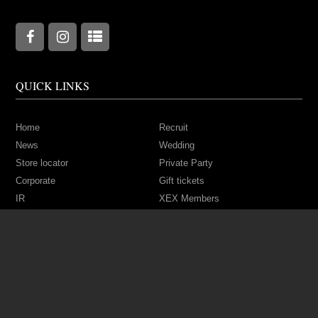
QUICK LINKS
Home
Recruit
News
Wedding
Store locator
Private Party
Corporate
Gift tickets
IR
XEX Members
Contact
Franchise
Copyright © 2026 -
Y's table corporation
All Rights Reserved.
Contact
|
Privacy