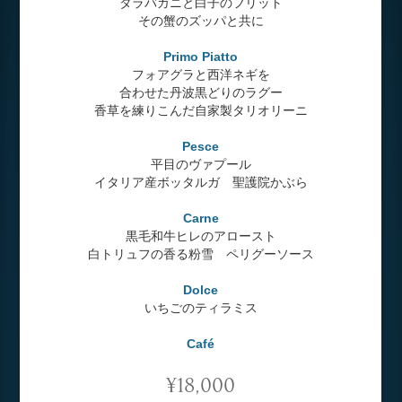
タラバガニと白子のフリット
その蟹のズッパと共に
Primo Piatto
フォアグラと西洋ネギを
合わせた丹波黒どりのラグー
香草を練りこんだ自家製タリオリーニ
Pesce
平目のヴァプール
イタリア産ボッタルガ 聖護院かぶら
Carne
黒毛和牛ヒレのアロースト
白トリュフの香る粉雪 ペリグーソース
Dolce
いちごのティラミス
Café
¥18,000