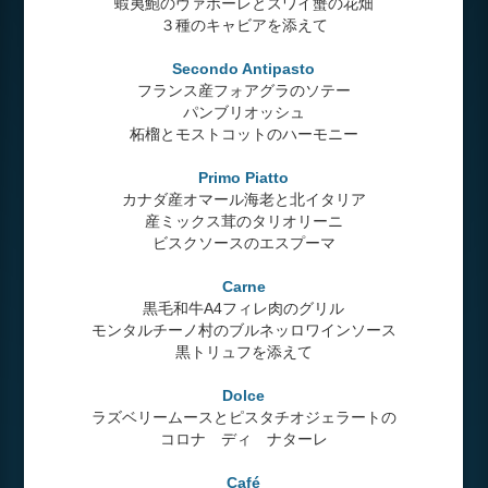
蝦夷鮑のヴァポーレとズワイ蟹の花畑
３種のキャビアを添えて
Secondo Antipasto
フランス産フォアグラのソテー
パンブリオッシュ
柘榴とモストコットのハーモニー
Primo Piatto
カナダ産オマール海老と北イタリア
産ミックス茸のタリオリーニ
ビスクソースのエスプーマ
Carne
黒毛和牛A4フィレ肉のグリル
モンタルチーノ村のブルネッロワインソース
黒トリュフを添えて
Dolce
ラズベリームースとピスタチオジェラートの
コロナ ディ ナターレ
Café